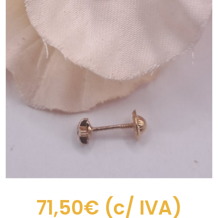
71,50€
(c/ IVA)