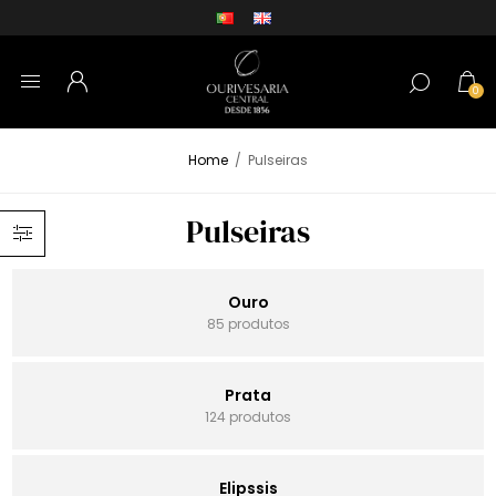
0
Home
/
Pulseiras
Pulseiras
Ouro
85 produtos
Prata
124 produtos
Elipssis