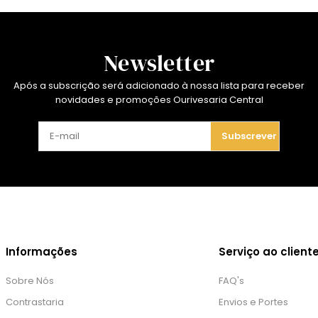
Newsletter
Após a subscrição será adicionado à nossa lista para receber
novidades e promoções Ourivesaria Central
Subscrever
Informações
Serviço ao client
Sobre Nós
FAQ's
Contrastaria
Envios e Portes