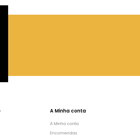
e
A Minha conta
A Minha conta
Encomendas