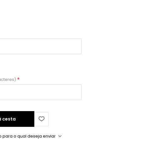
*
acteres)
à cesta
o para o qual deseja enviar