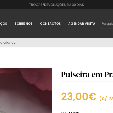
TROCAS/DEVOLUÇÕES EM 30 DIAS
IÇOS
SOBRE NÓS
CONTACTOS
AGENDAR VISITA
ra criança
Pulseira em Pr
23,00€
(c/ I
SKU:
14835