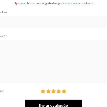
Apenas utilizadores registados podem escrever análises
álise:
visão:
ão:
Enviar avaliação