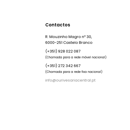
Contactos
R. Mouzinho Magro nº 30,
6000-251 Castelo Branco
(+351) 928 022 087
(Chamada para a rede móvel nacional)
(+351) 272 342 667
(Chamada para a rede fixa nacional)
info@ourivesariacentral.pt