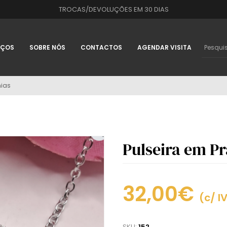
TROCAS/DEVOLUÇÕES EM 30 DIAS
IÇOS
SOBRE NÓS
CONTACTOS
AGENDAR VISITA
nias
Pulseira em Pr
32,00€
(c/ I
SKU:
152