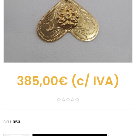
385,00€
(c/ IVA)
SKU:
353