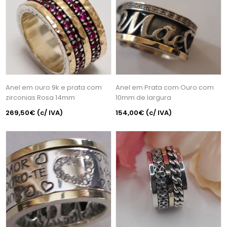
Anel em ouro 9k e prata com
Anel em Prata com Ouro com
zirconias Rosa 14mm
10mm de largura
269,50€
(c/ IVA)
154,00€
(c/ IVA)