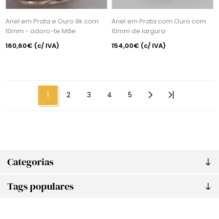
Anel em Prata e Ouro 9k com
Anel em Prata com Ouro com
10mm - adoro-te Mãe
10mm de largura
160,60€
(c/ IVA)
154,00€
(c/ IVA)
1
2
3
4
5
Categorias
Tags populares