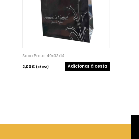
Saco Preto: 40x33x14
Adicionar à cesta
2,00€
(c/ IVA)