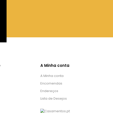
e
A Minha conta
A Minha conta
Encomendas
Endereços
Lista de Desejos