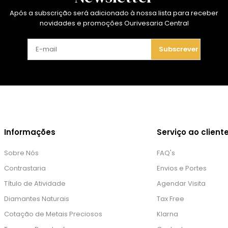
Após a subscrição será adicionado à nossa lista para receber
novidades e promoções Ourivesaria Central
Subscrever
Informações
Serviço ao client
Sobre Nós
FAQ's
Contrastaria
Envios e Portes
Título de Atividade
Agendar Visita
Diamantes Naturais
Tax Free
Cotação de Metais Preciosos
Klarna