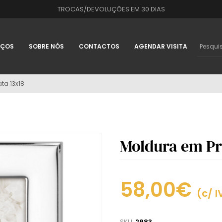
TROCAS/DEVOLUÇÕES EM 30 DIAS
IÇOS
SOBRE NÓS
CONTACTOS
AGENDAR VISITA
ta 13x18
Moldura em Pr
58,00€
(c/ I
SKU:
2983