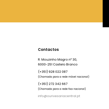
Contactos
R. Mouzinho Magro nº 30,
6000-251 Castelo Branco
(+351) 928 022 087
(Chamada para a rede móvel nacional)
(+351) 272 342 667
(Chamada para a rede fixa nacional)
info@ourivesariacentral.pt