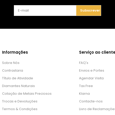
Subscrever
Informações
Serviço ao client
Sobre Nós
FAQ's
Contrastaria
Envios e Portes
Título de Atividade
Agendar Visita
Diamantes Naturais
Tax Free
Cotação de Metais Preciosos
Klarna
Trocas e Devoluções
Contacte-nos
Termos & Condições
Livro de Reclamaçõe