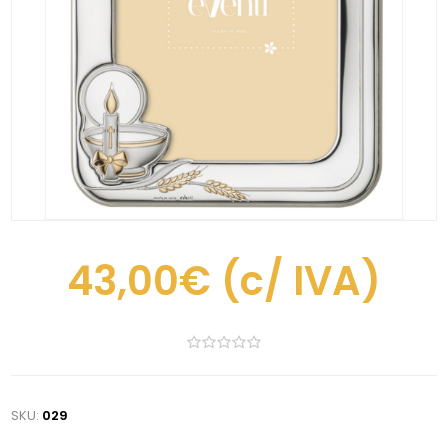
43,00€
(c/ IVA)
SKU:
029