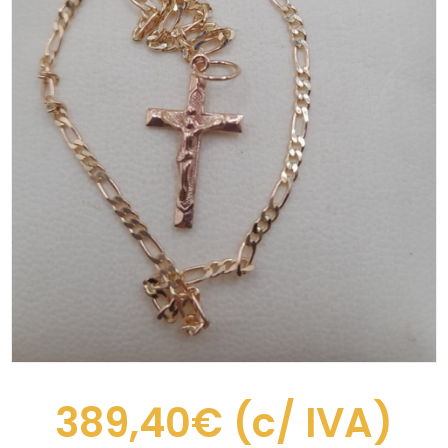
389,40€
(c/ IVA)