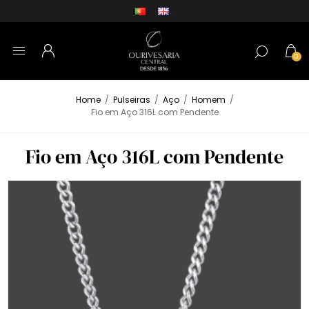
0
Home
/
Pulseiras
/
Aço
/
Homem
/
Fio em Aço 316L com Pendente
Fio em Aço 316L com Pendente