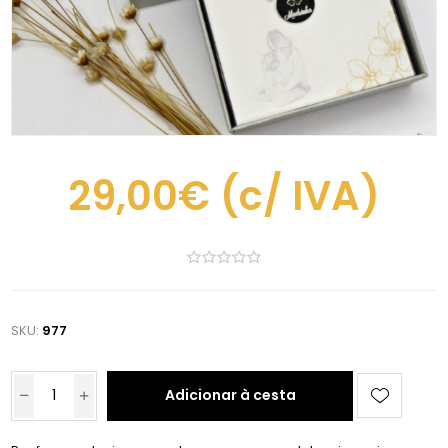
29,00€
(c/ IVA)
SKU:
977
Adicionar à cesta