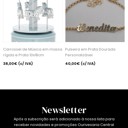
Carrossel de Música em massa
Pulseira em Prata Dourada
rígida e Prata 10x18cm
Personalizável
38,00€
(c/ IVA)
40,00€
(c/ IVA)
Newsletter
Após a subscrição será adicionado à nossa lista para
receber novidades e promoções Ourivesaria Central