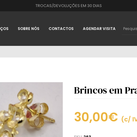
TROCAS/DEVOLUÇÕES EM 30 DIAS
IÇOS
SOBRE NÓS
CONTACTOS
AGENDAR VISITA
Brincos em Pr
30,00€
(c/ I
SKU:
263