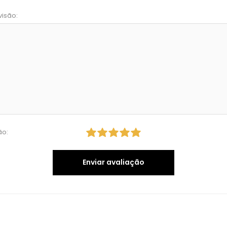
visão:
ão:
Enviar avaliação