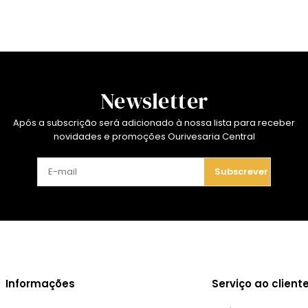
Newsletter
Após a subscrição será adicionado à nossa lista para receber
novidades e promoções Ourivesaria Central
Subscrever
Informações
Serviço ao client