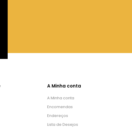
e
A Minha conta
A Minha conta
Encomendas
Endereços
Lista de Desejos