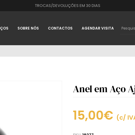
TROCAS/DEVOLUÇÕES EM 30 DIAS
IÇOS
SOBRE NÓS
CONTACTOS
AGENDAR VISITA
Anel em Aço A
15,00€
(c/ IV
SKU:
19277