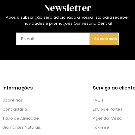
Newsletter
Após a subscrição será adicionado à nossa lista para receber
novidades e promoções Ourivesaria Central
Subscrever
Informações
Serviço ao client
Sobre Nós
FAQ's
Contrastaria
Envios e Portes
Título de Atividade
Agendar Visita
Diamantes Naturais
Tax Free