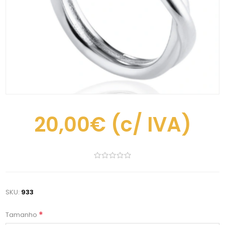
20,00€
(c/ IVA)
SKU:
933
*
Tamanho