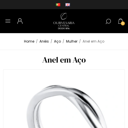
0
Home
/
Anéis
/
Aço
/
Mulher
/
Anel em Aço
Anel em Aço