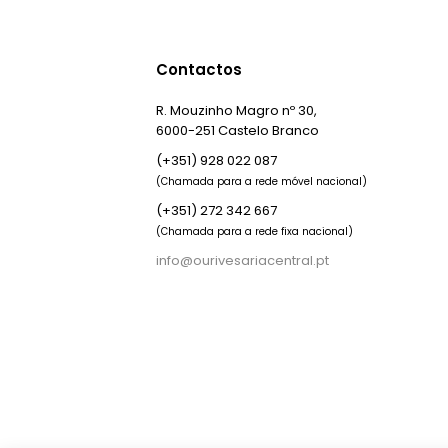
Contactos
R. Mouzinho Magro nº 30,
6000-251 Castelo Branco
(+351) 928 022 087
(Chamada para a rede móvel nacional)
(+351) 272 342 667
(Chamada para a rede fixa nacional)
info@ourivesariacentral.pt