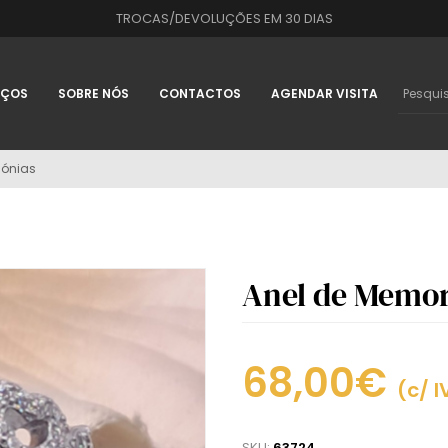
TROCAS/DEVOLUÇÕES EM 30 DIAS
IÇOS
SOBRE NÓS
CONTACTOS
AGENDAR VISITA
cónias
Anel de Memor
68,00€
(c/ I
SKU:
63724