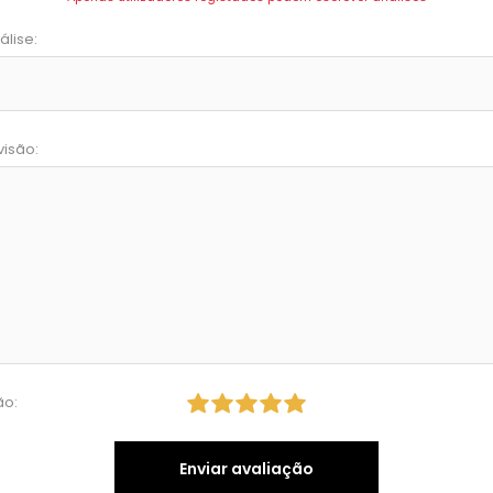
álise:
visão:
ão:
Enviar avaliação