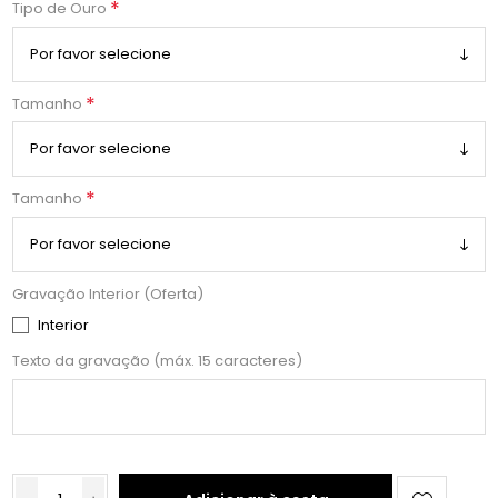
*
Tipo de Ouro
*
Tamanho
*
Tamanho
Gravação Interior (Oferta)
Interior
Texto da gravação (máx. 15 caracteres)