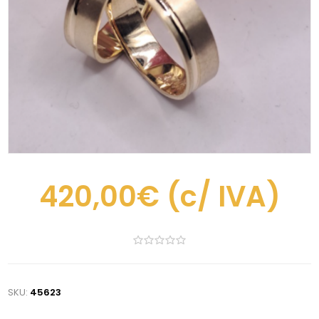
420,00€
(c/ IVA)
SKU:
45623