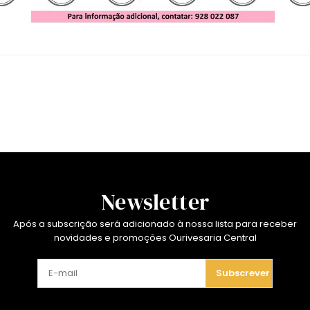
Newsletter
Após a subscrição será adicionado à nossa lista para receber
novidades e promoções Ourivesaria Central
Subscrever