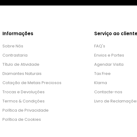
Informações
Serviço ao client
Sobre Nós
FAQ's
Contrastaria
Envios e Portes
Título de Atividade
Agendar Visita
Diamantes Naturais
Tax Free
Cotação de Metais Preciosos
Klarna
Trocas e Devoluções
Contacte-nos
Termos & Condições
Livro de Reclamaçõe
Política de Privacidade
Política de Cookies