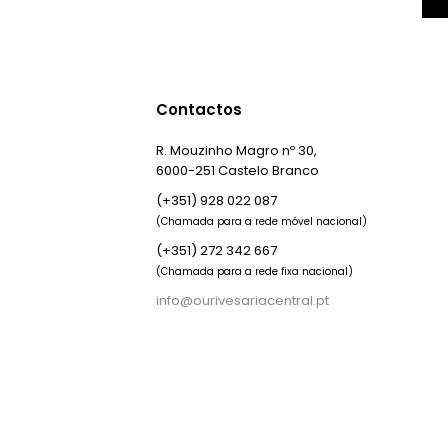
Contactos
R. Mouzinho Magro nº 30,
6000-251 Castelo Branco
(+351) 928 022 087
(Chamada para a rede móvel nacional)
(+351) 272 342 667
(Chamada para a rede fixa nacional)
info@ourivesariacentral.pt