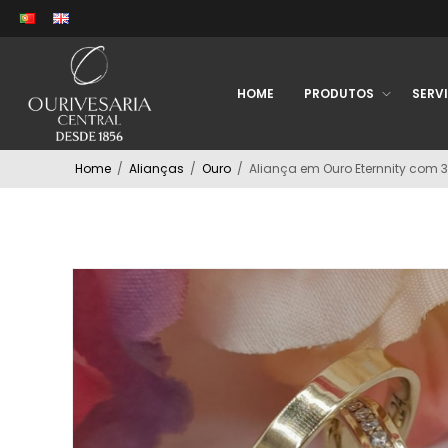
HOME
PRODUTOS
SERV
Home
/
Alianças
/
Ouro
/
Aliança em Ouro Eternnity com