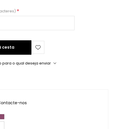
*
racteres)
à cesta
o para o qual deseja enviar
ontacte-nos