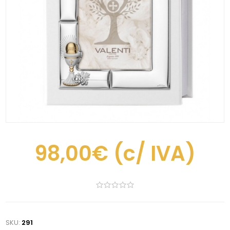
98,00€
(c/ IVA)
SKU:
291